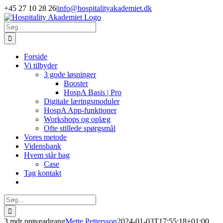
Skip
+45 27 10 28 26
|
info@hospitalityakademiet.dk
to
LinkedIn
content
Søg
efter:
Forside
Vi tilbyder
3 gode løsninger
Booster
HospA Basis | Pro
Digitale læringsmoduler
HospA App-funktioner
Workshops og oplæg
Ofte stillede spørgsmål
Vores metode
Vidensbank
Hvem står bag
Case
Tag kontakt
Søg
efter:
3 mdr prøveadgang
Mette Pettersson
2024-01-03T17:55:18+01:00