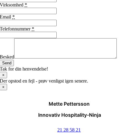
Virksomhed
*
Email
*
Telefonnummer
*
Besked
Send
Tak for din henvendelse!
×
Der opstod en fejl - prøv venligst igen senere.
×
Mette Pettersson
Innovativ Hospitality-Ninja
21 28 58 21