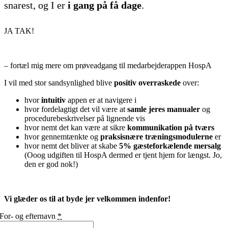
snarest, og I er
i gang på få dage
.
JA TAK!
– fortæl mig mere om prøveadgang til medarbejderappen HospA
I vil med stor sandsynlighed blive
positiv overraskede
over:
hvor
intuitiv
appen er at navigere i
hvor fordelagtigt det vil være at
samle jeres manualer
og
procedurebeskrivelser på lignende vis
hvor nemt det kan være at sikre
kommunikation på tværs
hvor gennemtænkte og
praksisnære træningsmodulerne
er
hvor nemt det bliver at skabe
5% gæsteforkælende mersalg
(
Ooog udgiften til HospA dermed er tjent hjem for længst. Jo,
den er god nok!
)
Vi glæder os til at byde jer velkommen indenfor!
For- og efternavn
*