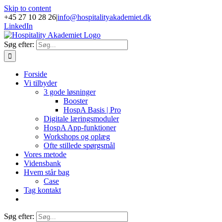
Skip to content
+45 27 10 28 26
|
info@hospitalityakademiet.dk
LinkedIn
Søg efter:
Forside
Vi tilbyder
3 gode løsninger
Booster
HospA Basis | Pro
Digitale læringsmoduler
HospA App-funktioner
Workshops og oplæg
Ofte stillede spørgsmål
Vores metode
Vidensbank
Hvem står bag
Case
Tag kontakt
Søg efter: