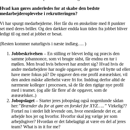
Hvad kan gøres anderledes for at skabe den bedste
medarbejderoplevelse i rekrutteringen?
Vi har spurgt medarbejderne. Her får du en ønskeliste med 8 punkter
set med deres briller. Og den dækker endda kun tiden fra jobbet bliver
ledigt til og med at jobbet er besat.
(Resten kommer naturligvis i næste indlæg…. )
Jobbeskrivelsen
– En stilling er blevet ledig og præcis den
samme jobannonce, som vi brugte sidst, får endnu en tur i
møllen. Men hvad hvis behovet har ændret sig? Hvad hvis de
andre medarbejdere har nogle opgaver, de gerne vil bytte ud elle
have mere fokus på? De opgaver den ene profil æææælsker, vil
den anden måske allerhelst være fri for. Inddrag derfor altid de
nærmeste kolleger i processen, så de får den rigtige nye profil
med i teamet. (og alle får flere af de opgaver, som de
æææælsker..)
Jobopslaget
– Starter jeres jobopslag også nogenlunde sådan
her:
”Brænder du for at gøre en forskel for XYZ…..”
Virkelig??
Fortæl nu i stedet lidt levende om, hvor enestående det er, at
arbejde hos jer og hvorfor. Hvorfor skal jeg vælge jer som
arbejdsgiver? Hvordan er det fabelagtigt at være en del af jeres
team? What is in it for me?