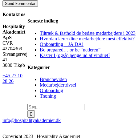
Kontakt os
Seneste indlæg
Hospitality
Akademiet
Tiltræk & fasthold de bedste medarbejdere i 2023
ApS
Hvordan lærer dine medarbejdere mest effektivt?
CVR
Onboarding – JA DA!
42704369
Be prepared….or be “nederen”
Sivsangervej
Kaster I (også) penge ud af vinduet?
41
3080 Tikøb
Kategorier
+45 27 10
Brancheviden
28 26
Medarbejdertrivsel
Onboarding
Træning
Søg
efter:
info@hospitalityakademiet.dk
Copyright 2023 | Hospitality Akademiet