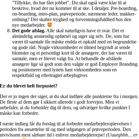
”Tillykke, du har fået jobbet”. Du skal også være klar til at
beskrive, hvad der nu kommer til at ske. I detaljer. Pre-boarding,
on-boarding, intro-plan, prøveperiode, nærmeste leder, makker-
ordning? Det skaber tryghed og forventningsfuldhed hos den
nye medarbejder.
Det gode afslag.
Alle skal naturligvis have et svar. Det er
almindelig anstændig opførsel og siger sig selv. De, som har
været til samtale får måske endda et opkald med en begrundelse
og gode råd. Nogle virksomheder er tilmed begyndt at sende
blomster og et personligt kort til de ansøgere, der har været til
samtale, men er blevet valgt fra. At behandle de afslåede
ansøgere lige så godt som den valgte er god Employer Branding
og positionerer med lynets hast virksomheden som en
respektfuld og eftertragtet arbejdsgiver.
Er du blevet helt forpustet?
Der er jo ingen der siger, at du skal indføre alle punkterne fra i morgen.
De fleste af dem gør I sikkert allerede i godt forvejen. Men vi
anbefaler, at du forholder dig til dem, og udvælger hvilke punkter I
måske kan forbedre.
I næste indlæg får du forslag til at forbedre medarbejderoplevelsen i
perioden fra ansættelse til og med udgangen af prøveperioden. Den
utvivlsomt mest sårbare tid i enhver medarbejderrejse!
(Uuurghhh… er