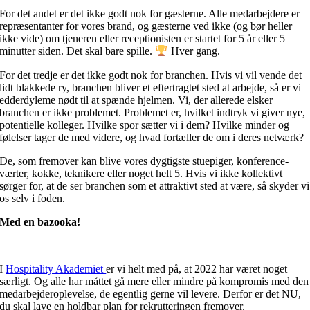
For det andet er det ikke godt nok for gæsterne. Alle medarbejdere er
repræsentanter for vores brand, og gæsterne ved ikke (og bør heller
ikke vide) om tjeneren eller receptionisten er startet for 5 år eller 5
minutter siden. Det skal bare spille.
Hver gang.
For det tredje er det ikke godt nok for branchen. Hvis vi vil vende det
lidt blakkede ry, branchen bliver et eftertragtet sted at arbejde, så er vi
edderdyleme nødt til at spænde hjelmen. Vi, der allerede elsker
branchen er ikke problemet. Problemet er, hvilket indtryk vi giver nye,
potentielle kolleger. Hvilke spor sætter vi i dem? Hvilke minder og
følelser tager de med videre, og hvad fortæller de om i deres netværk?
De, som fremover kan blive vores dygtigste stuepiger, konference-
værter, kokke, teknikere eller noget helt 5. Hvis vi ikke kollektivt
sørger for, at de ser branchen som et attraktivt sted at være, så skyder vi
os selv i foden.
Med en bazooka!
I
Hospitality Akademiet
er vi helt med på, at 2022 har været noget
særligt. Og alle har måttet gå mere eller mindre på kompromis med den
medarbejderoplevelse, de egentlig gerne vil levere. Derfor er det NU,
du skal lave en holdbar plan for rekrutteringen fremover.