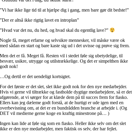
”Vi har ikke lige tid til at hjælpe dig i gang, men bare gør dit bedste!”
”Der er altså ikke rigtig lavet en introplan”
”Hvad var det nu, du hed, og hvad skal du egentlig lave?”
Nogle få, meget erfarne og selvsikre mennesker, vil måske være ok
med sådan en start og bare kaste sig ud i det uvisse og prøve sig frem.
Men det er få. Meget få. Resten vil i stedet føle sig ubetydelige, til
besvær, usikre, utrygge og utilstrækkelige. Og det er simpelthen ikke
godt nok!
…Og dertil er det uendeligt kortsigtet.
For det første er det slet, slet ikke godt nok for den nye medarbejder.
Hvis vi gerne vil tiltrække og fastholde dygtige medarbejdere, så er det
afgørende, at vi sørger for at klæde dem på til succes frem for fiasko.
Ellers kan jeg dæleme godt forstå, at de hurtigt er ude igen med en
overbevisning om, at det er en bundrådden branche at arbejde i. (Og
DET vil medierne gerne koge en kraftig minestrone på… )
Ingen kan lide at føle sig som en fiasko. Heller ikke selv om det slet
ikke er den nye medarbejder, men faktisk os selv, der har fejlet.