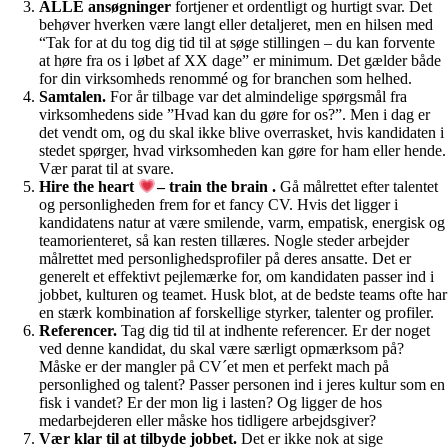
ALLE ansøgninger
fortjener et ordentligt og hurtigt svar. Det
behøver hverken være langt eller detaljeret, men en hilsen med
“Tak for at du tog dig tid til at søge stillingen – du kan forvente
at høre fra os i løbet af XX dage” er minimum. Det gælder både
for din virksomheds renommé og for branchen som helhed.
Samtalen.
For år tilbage var det almindelige spørgsmål fra
virksomhedens side ”Hvad kan du gøre for os?”. Men i dag er
det vendt om, og du skal ikke blive overrasket, hvis kandidaten i
stedet spørger, hvad virksomheden kan gøre for ham eller hende.
Vær parat til at svare.
Hire the heart
– train the brain .
Gå målrettet efter talentet
og personligheden frem for et fancy CV. Hvis det ligger i
kandidatens natur at være smilende, varm, empatisk, energisk og
teamorienteret, så kan resten tillæres. Nogle steder arbejder
målrettet med personlighedsprofiler på deres ansatte. Det er
generelt et effektivt pejlemærke for, om kandidaten passer ind i
jobbet, kulturen og teamet. Husk blot, at de bedste teams ofte har
en stærk kombination af forskellige styrker, talenter og profiler.
Referencer.
Tag dig tid til at indhente referencer. Er der noget
ved denne kandidat, du skal være særligt opmærksom på?
Måske er der mangler på CV´et men et perfekt mach på
personlighed og talent? Passer personen ind i jeres kultur som en
fisk i vandet? Er der mon lig i lasten? Og ligger de hos
medarbejderen eller måske hos tidligere arbejdsgiver?
Vær klar til at tilbyde jobbet.
Det er ikke nok at sige