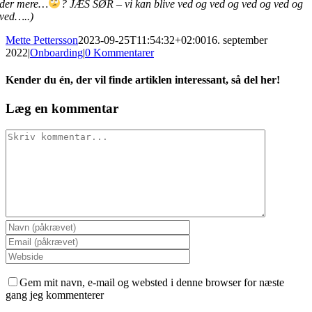
der mere…
? JÆS SØR – vi kan blive ved og ved og ved og ved og
ved…..)
Mette Pettersson
2023-09-25T11:54:32+02:00
16. september
2022
|
Onboarding
|
0 Kommentarer
Kender du én, der vil finde artiklen interessant, så del her!
Facebook
LinkedIn
E-
Læg en kommentar
mail
Comment
Gem mit navn, e-mail og websted i denne browser for næste
gang jeg kommenterer