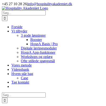
Skip
+45 27 10 28 26
|
info@hospitalityakademiet.dk
to
LinkedIn
content
Søg
efter:
Forside
Vi tilbyder
3 gode løsninger
Booster
HospA Basis | Pro
Digitale læringsmoduler
HospA App-funktioner
Workshops og oplæg
Ofte stillede spørgsmål
Vores metode
Vidensbank
Hvem står bag
Case
Tag kontakt
Søg
efter: