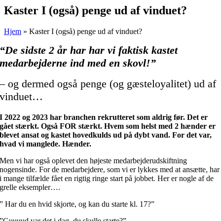
Kaster I (også) penge ud af vinduet?
Hjem
»
Kaster I (også) penge ud af vinduet?
“De sidste 2 år har har vi faktisk kastet
medarbejderne ind med en skovl!”
– og dermed også penge (og gæsteloyalitet) ud af
vinduet…
I 2022 og 2023 har branchen rekrutteret som aldrig før. Det er
gået stærkt. Også FOR stærkt. Hvem som helst med 2 hænder er
blevet ansat og kastet hovedkulds ud på dybt vand. For det var,
hvad vi manglede. Hænder.
Men vi har også oplevet den højeste medarbejderudskiftning
nogensinde. For de medarbejdere, som vi er lykkes med at ansætte, har
i mange tilfælde fået en rigtig ringe start på jobbet. Her er nogle af de
grelle eksempler….
” Har du en hvid skjorte, og kan du starte kl. 17?”
”Guuuud var det i dag, du skulle starte?”